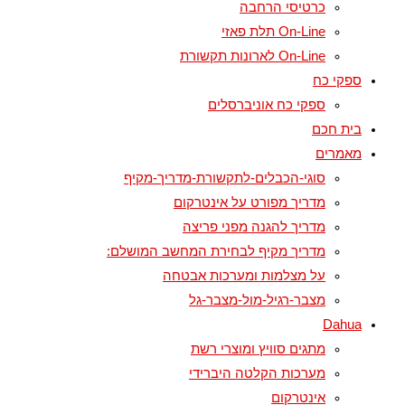
כרטיסי הרחבה
On-Line תלת פאזי
On-Line לארונות תקשורת
ספקי כח
ספקי כח אוניברסלים
בית חכם
מאמרים
סוגי-הכבלים-לתקשורת-מדריך-מקיף
מדריך מפורט על אינטרקום
מדריך להגנה מפני פריצה
מדריך מקיף לבחירת המחשב המושלם:
על מצלמות ומערכות אבטחה
מצבר-רגיל-מול-מצבר-גל
Dahua
מתגים סוויץ ומוצרי רשת
מערכות הקלטה היברידי
אינטרקום