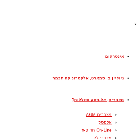
v
אינטרקום
ניוליין בי סמארט, אלקטרוניקה חכמה
מצברים, אל-פסק וסוללות
מצברים AGM
אלפסק
On-Line חד פאזי
מצברי ג'ל