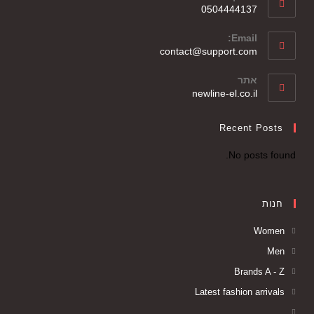
0504444137
Email:
contact@support.com
אתר
newline-el.co.il
Recent Posts
No posts found.
חנות
Women
Men
Brands A - Z
Latest fashion arrivals