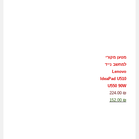
מטען מקורי
למחשב נייד
Lenovo
IdeaPad U510
U550 90W
224.00
₪
152.00
₪