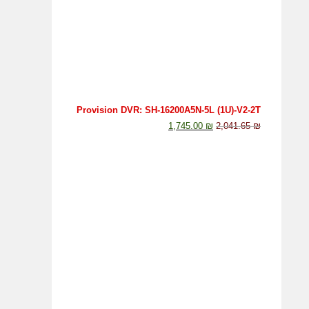
Provision DVR: SH-16200A5N-5L (1U)-V2-2T
1,745.00
₪
2,041.65
₪