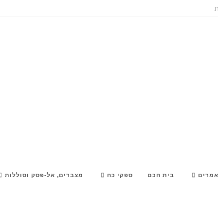
ת
מרים
בית חכם
ספקי כח
מצברים, אל-פסק וסוללות