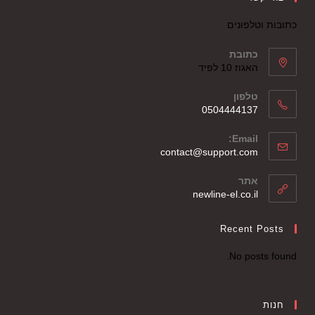
כתובות וטלפונים
כתובת
האגוז 10 לפיד
טלפון
0504444137
Email:
contact@support.com
אתר
newline-el.co.il
Recent Posts
No posts found.
חנות