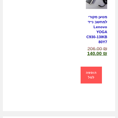
מטען מקורי
למחשב נייד
Lenovo
YOGA
C930-13IKB
80Y7
206.00
₪
140.00
₪
הוספה
לסל