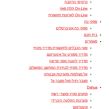
כרטיסי הרחבה
On-Line תלת פאזי
On-Line לארונות תקשורת
ספקי כח
ספקי כח אוניברסלים
בית חכם
מאמרים
סוגי-הכבלים-לתקשורת-מדריך-מקיף
מדריך מפורט על אינטרקום
מדריך להגנה מפני פריצה
מדריך מקיף לבחירת המחשב המושלם:
על מצלמות ומערכות אבטחה
מצבר-רגיל-מול-מצבר-גל
Dahua
מתגים סוויץ ומוצרי רשת
מערכות הקלטה היברידי
אינטרקום