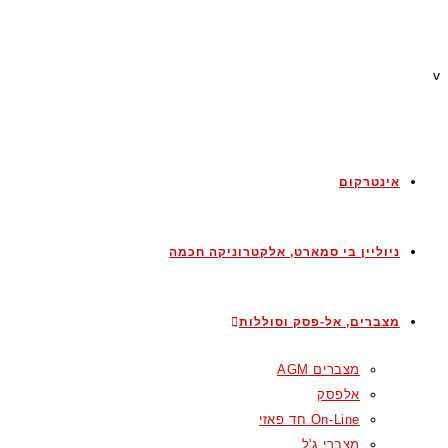
v
אינטרקום
ניוליין בי סמארט, אלקטרוניקה חכמה
מצברים, אל-פסק וסוללות
מצברים AGM
אלפסק
On-Line חד פאזי
מצברי ג'ל