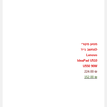
מטען מקורי
למחשב נייד
Lenovo
IdeaPad U510
U550 90W
224.00
₪
152.00
₪