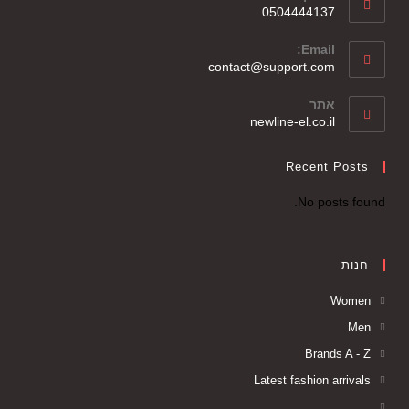
0504444137
Email:
contact@support.com
אתר
newline-el.co.il
Recent Posts
No posts found.
חנות
Women
Men
Brands A - Z
Latest fashion arrivals