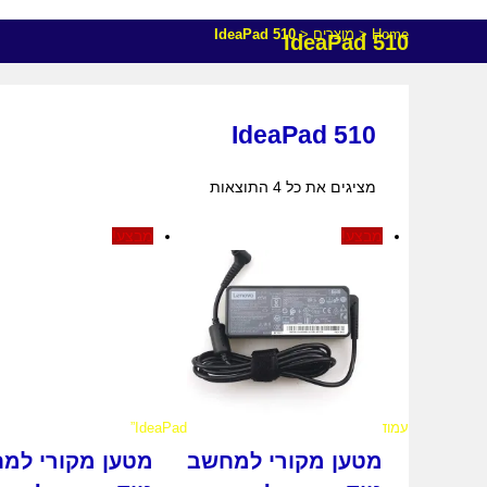
Home
<
מוצרים
<
IdeaPad 510
IdeaPad 510
IdeaPad 510
ממוין
מציגים את כל ⁦4⁩ התוצאות
לפי
מבצע!
מבצע!
מחיר:
מהזול
ליקר
עמוד הבית
>
מוצרים המתויגים “IdeaPad 510”
מטען מקורי למחשב
מטען מקורי למ