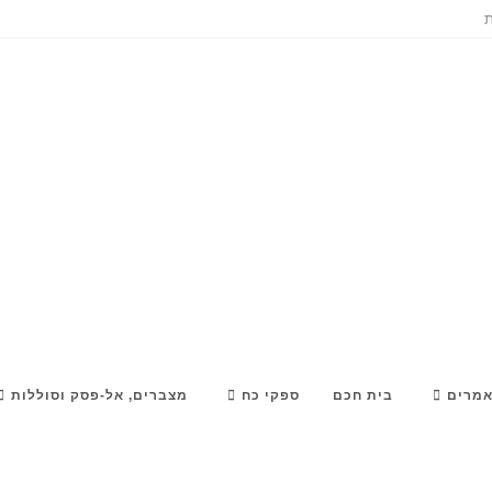
ת
מרים
בית חכם
ספקי כח
מצברים, אל-פסק וסוללות