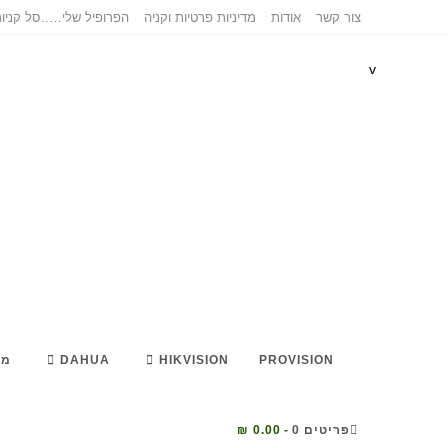
Ski
צור קשר
אודות
מדיניות פרטיות וקניה
הפרופיל שלי…..
סל קניו
t
conten
v
PROVISION
HIKVISION
DAHUA
מא
פריטים 0
0.00 ₪