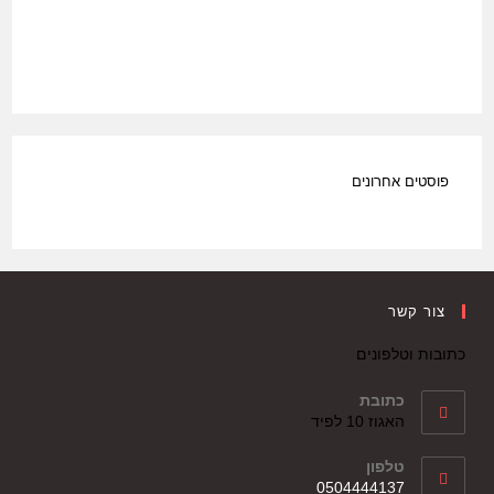
פוסטים אחרונים
צור קשר
כתובות וטלפונים
כתובת
האגוז 10 לפיד
טלפון
0504444137