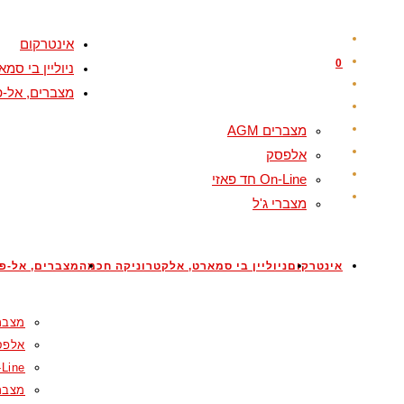
אינטרקום
0
ניוליין בי ס
מצברים, אל-פ
מצברים AGM
אלפסק
On-Line חד פאזי
מצברי ג'ל
אינטרקום
ניוליין בי סמארט, אלקטרוניקה חכמה
מצברים, אל-פס
מצברים
אלפס
On-Line ח
מצברי