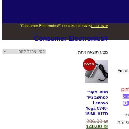
עמוד הבית
>
מוצרים המתויגים “#Consumer Electronics”
#Consumer Electronics
מציג תוצאה אחת
מבצע!
Email:
תוכן
מטען מקורי
גל
למחשב נייד
Lenovo
Yoga C740-
15IML 81TD
כלי
206.00
₪
נגישות
140.00
₪