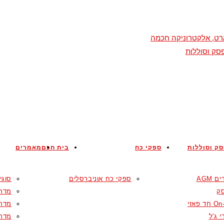
מארט, אלקטרוניקה חכמה
סק וסוללות
ק וסוללות
ספקי כח
בית חכם
מאמרים
 AGM
ספקי כח אוניברסלים
סוגי
ק
מדרי
ד פאזי
מדרי
 ג'ל
מדרי