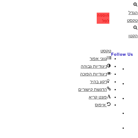
הגדל
הוספה
טקסט
לסל
הקטן
טקסט
Follow Us
גווני אפור
ניגודיות גבוהה
ניגודיות הפוכה
רקע בהיר
הדגשת קישורים
פונט קריא
איפוס