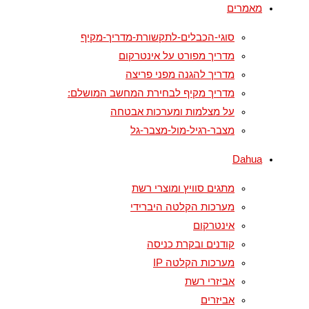
מאמרים
סוגי-הכבלים-לתקשורת-מדריך-מקיף
מדריך מפורט על אינטרקום
מדריך להגנה מפני פריצה
מדריך מקיף לבחירת המחשב המושלם:
על מצלמות ומערכות אבטחה
מצבר-רגיל-מול-מצבר-גל
Dahua
מתגים סוויץ ומוצרי רשת
מערכות הקלטה היברידי
אינטרקום
קודנים ובקרת כניסה
מערכות הקלטה IP
אביזרי רשת
אביזרים