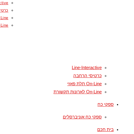
ctive
כרטי
On-Line תל
On-Line לארונ
Line-Interactive
כרטיסי הרחבה
On-Line תלת פאזי
On-Line לארונות תקשורת
ספקי כח
ספקי כח אוניברסלים
בית חכם