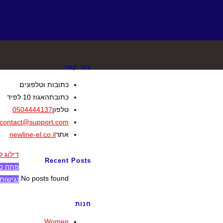
צור קשר
כתובות וטלפונים
כתובת
האגוז 10 לפיד
טלפון
0504444137
contact@support.com
אתר
newline-el.co.il
דילוג ל
Recent Posts
פתח סר
No posts found.
נגישות
חנות
Women