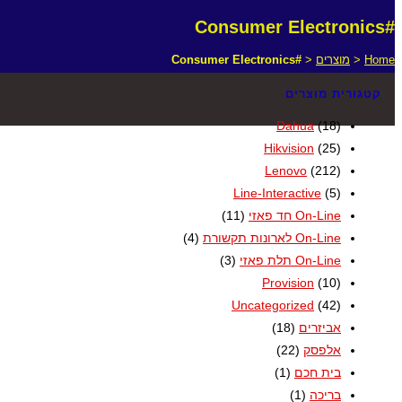
#Consumer Electronics
Home
<
מוצרים
<
#Consumer Electronics
קטגורית מוצרים
Dahua
(18)
Hikvision
(25)
Lenovo
(212)
Line-Interactive
(5)
On-Line חד פאזי
(11)
On-Line לארונות תקשורת
(4)
On-Line תלת פאזי
(3)
Provision
(10)
Uncategorized
(42)
אביזרים
(18)
אלפסק
(22)
בית חכם
(1)
בריכה
(1)