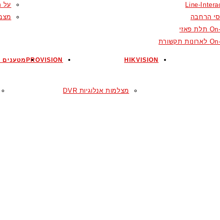
Line-Intera
על מ
סי הרחבה
מצבר
ת פאזי
ות תקשורת
HIKVISION
PROVISION
מטענים ל
מצלמות אנלוגיות DVR