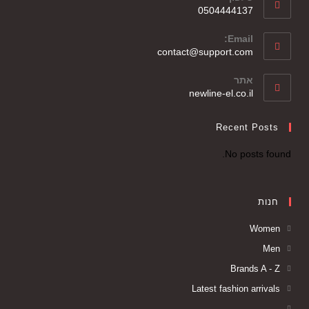
0504444137
Email:
contact@support.com
אתר
newline-el.co.il
Recent Posts
No posts found.
חנות
Women
Men
Brands A - Z
Latest fashion arrivals