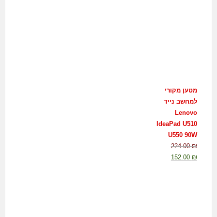
מטען מקורי
למחשב נייד
Lenovo
IdeaPad U510
U550 90W
224.00
₪
152.00
₪