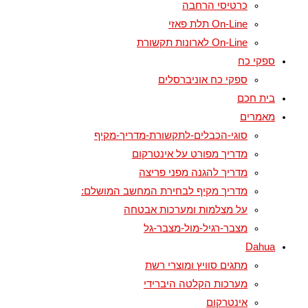
כרטיסי הרחבה
On-Line תלת פאזי
On-Line לארונות תקשורת
ספקי כח
ספקי כח אוניברסלים
בית חכם
מאמרים
סוגי-הכבלים-לתקשורת-מדריך-מקיף
מדריך מפורט על אינטרקום
מדריך להגנה מפני פריצה
מדריך מקיף לבחירת המחשב המושלם:
על מצלמות ומערכות אבטחה
מצבר-רגיל-מול-מצבר-גל
Dahua
מתגים סוויץ ומוצרי רשת
מערכות הקלטה היברידי
אינטרקום