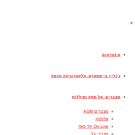
v
אינטרקום
ניוליין בי סמארט, אלקטרוניקה חכמה
מצברים, אל-פסק וסוללות
מצברים AGM
אלפסק
On-Line חד פאזי
מצברי ג'ל