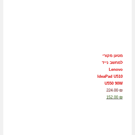
מטען מקורי
למחשב נייד
Lenovo
IdeaPad U510
U550 90W
224.00
₪
152.00
₪