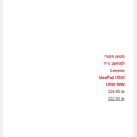
מטען מקורי
למחשב נייד
Lenovo
IdeaPad U510
U550 90W
224.00
₪
152.00
₪