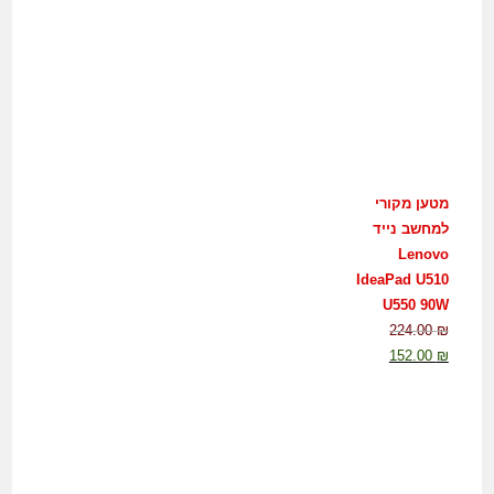
מטען מקורי
למחשב נייד
Lenovo
IdeaPad U510
U550 90W
224.00
₪
152.00
₪