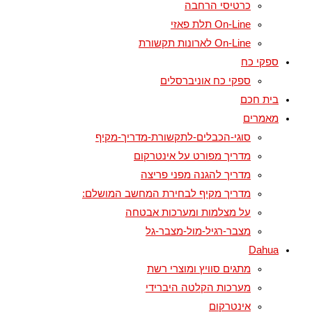
כרטיסי הרחבה
On-Line תלת פאזי
On-Line לארונות תקשורת
ספקי כח
ספקי כח אוניברסלים
בית חכם
מאמרים
סוגי-הכבלים-לתקשורת-מדריך-מקיף
מדריך מפורט על אינטרקום
מדריך להגנה מפני פריצה
מדריך מקיף לבחירת המחשב המושלם:
על מצלמות ומערכות אבטחה
מצבר-רגיל-מול-מצבר-גל
Dahua
מתגים סוויץ ומוצרי רשת
מערכות הקלטה היברידי
אינטרקום