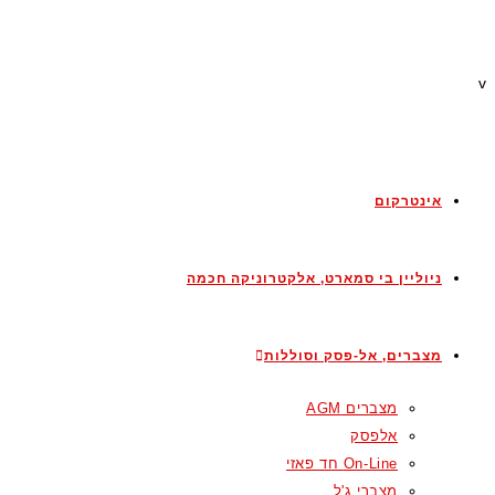
v
אינטרקום
ניוליין בי סמארט, אלקטרוניקה חכמה
מצברים, אל-פסק וסוללות
מצברים AGM
אלפסק
On-Line חד פאזי
מצברי ג'ל