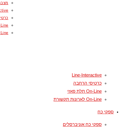
מצברי
ctive
כרטי
On-Line תל
On-Line לארונ
Line-Interactive
כרטיסי הרחבה
On-Line תלת פאזי
On-Line לארונות תקשורת
ספקי כח
ספקי כח אוניברסלים