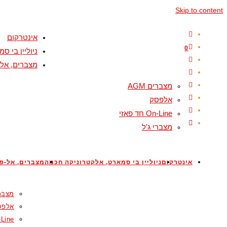
Skip to content
אינטרקום
0
ניוליין בי 
מצברים, אל-
מצברים AGM
אלפסק
On-Line חד פאזי
מצברי ג'ל
אינטרקום
ניוליין בי סמארט, אלקטרוניקה חכמה
מצברים, אל-פס
מצברים
אלפס
On-Line ח