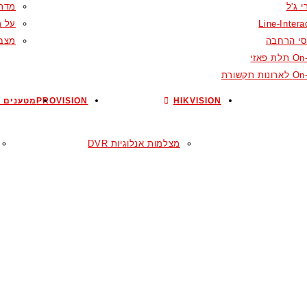
 ג'ל
מדרי
Line-Intera
על מ
סי הרחבה
מצבר
ת פאזי
ות תקשורת
HIKVISION
PROVISION
מטענים ל
מצלמות אנלוגיות DVR