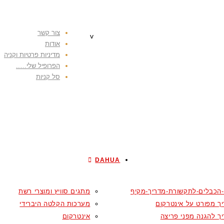
צור קשר
v
אודות
מדיניות פרטיות וקניה
הפרופיל שלי…..
סל קניות
DAHUA
-הכבלים-לתקשורת-מדריך-מקיף
מתגים סוויץ ומוצרי רשת
ך מפורט על אינטרקום
מערכות הקלטה היברידי
ך להגנה מפני פריצה
אינטרקום