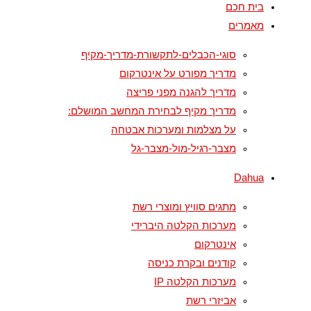
בית חכם
מאמרים
סוגי-הכבלים-לתקשורת-מדריך-מקיף
מדריך מפורט על אינטרקום
מדריך להגנה מפני פריצה
מדריך מקיף לבחירת המחשב המושלם:
על מצלמות ומערכות אבטחה
מצבר-רגיל-מול-מצבר-גל
Dahua
מתגים סוויץ ומוצרי רשת
מערכות הקלטה היברידי
אינטרקום
קודנים ובקרת כניסה
מערכות הקלטה IP
אביזרי רשת