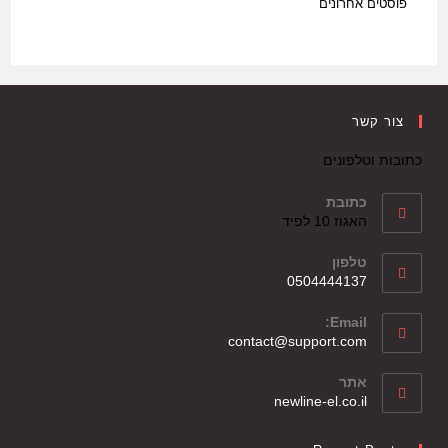
פוסטים אחרונים
צור קשר
כתובות וטלפונים
כתובת
האגוז 10 לפיד
טלפון
0504444137
Email:
contact@support.com
אתר
newline-el.co.il