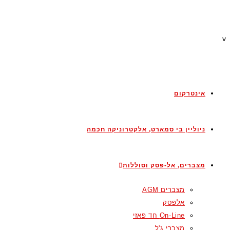
v
אינטרקום
ניוליין בי סמארט, אלקטרוניקה חכמה
מצברים, אל-פסק וסוללות
מצברים AGM
אלפסק
On-Line חד פאזי
מצברי ג'ל