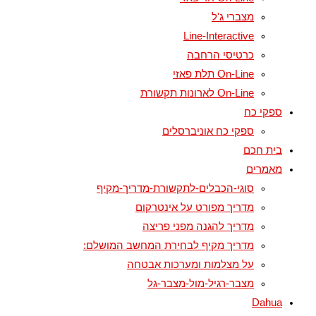
מצברי ג'ל
Line-Interactive
כרטיסי הרחבה
On-Line תלת פאזי
On-Line לארונות תקשורת
ספקי כח
ספקי כח אוניברסלים
בית חכם
מאמרים
סוגי-הכבלים-לתקשורת-מדריך-מקיף
מדריך מפורט על אינטרקום
מדריך להגנה מפני פריצה
מדריך מקיף לבחירת המחשב המושלם:
על מצלמות ומערכות אבטחה
מצבר-רגיל-מול-מצבר-גל
Dahua