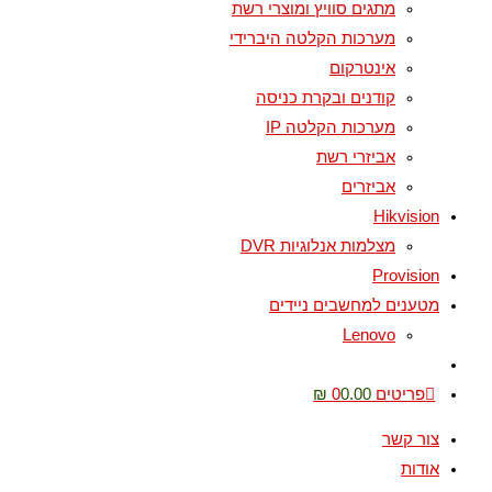
מתגים סוויץ ומוצרי רשת
מערכות הקלטה היברידי
אינטרקום
קודנים ובקרת כניסה
מערכות הקלטה IP
אביזרי רשת
אביזרים
Hikvision
מצלמות אנלוגיות DVR
Provision
מטענים למחשבים ניידים
Lenovo
Toggle
website
פריטים 0
0.00 ₪
search
צור קשר
אודות