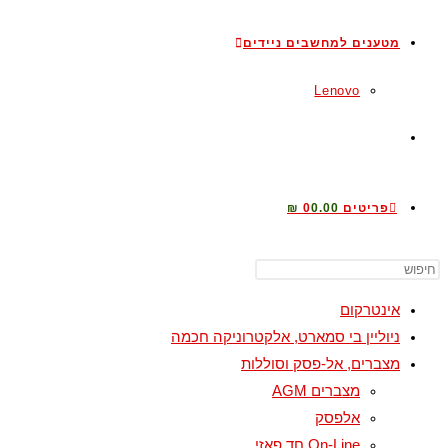
מטענים למחשבים ניידים
Lenovo
TOGGLE
WEBSITE
פריטים 0
0.00 ₪
SEARCH
אינטרקום
ניוליין בי סמארט, אלקטרוניקה חכמה
מצברים, אל-פסק וסוללות
מצברים AGM
אלפסק
On-Line חד פאזי