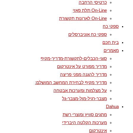
כרטיסי הרחבה
On-Line תלת פאזי
On-Line לארונות תקשורת
ספקי כח
ספקי כח אוניברסלים
בית חכם
מאמרים
סוגי-הכבלים-לתקשורת-מדריך-מקיף
מדריך מפורט על אינטרקום
מדריך להגנה מפני פריצה
מדריך מקיף לבחירת המחשב המושלם:
על מצלמות ומערכות אבטחה
מצבר-רגיל-מול-מצבר-גל
Dahua
מתגים סוויץ ומוצרי רשת
מערכות הקלטה היברידי
אינטרקום