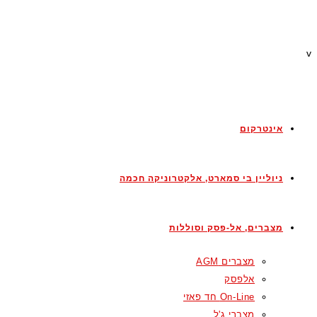
v
אינטרקום
ניוליין בי סמארט, אלקטרוניקה חכמה
מצברים, אל-פסק וסוללות
מצברים AGM
אלפסק
On-Line חד פאזי
מצברי ג'ל