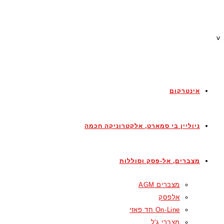
v
אינטרקום
ניוליין בי סמארט, אלקטרוניקה חכמה
מצברים, אל-פסק וסוללות
מצברים AGM
אלפסק
On-Line חד פאזי
מצברי ג'ל