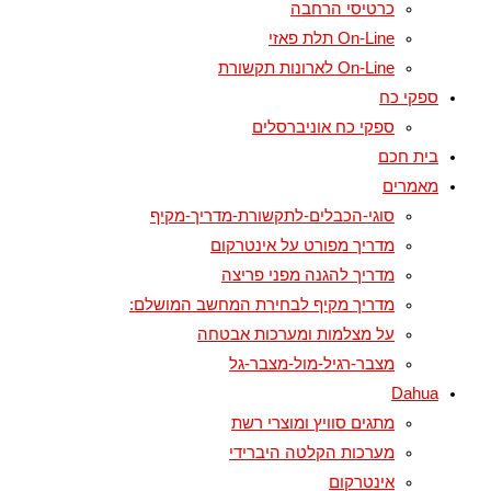
כרטיסי הרחבה
On-Line תלת פאזי
On-Line לארונות תקשורת
ספקי כח
ספקי כח אוניברסלים
בית חכם
מאמרים
סוגי-הכבלים-לתקשורת-מדריך-מקיף
מדריך מפורט על אינטרקום
מדריך להגנה מפני פריצה
מדריך מקיף לבחירת המחשב המושלם:
על מצלמות ומערכות אבטחה
מצבר-רגיל-מול-מצבר-גל
Dahua
מתגים סוויץ ומוצרי רשת
מערכות הקלטה היברידי
אינטרקום