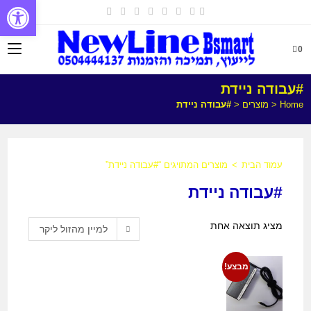
פתח
0
#עבודה ניידת
Home
<
מוצרים
<
#עבודה ניידת
עמוד הבית
>
מוצרים המתויגים “#עבודה ניידת”
#עבודה ניידת
מציג תוצאה אחת
למיין מהזול ליקר
מבצע!