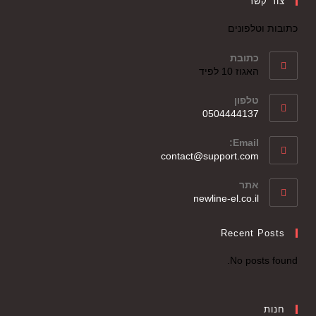
צור קשר
כתובות וטלפונים
כתובת
האגוז 10 לפיד
טלפון
0504444137
Email:
contact@support.com
אתר
newline-el.co.il
Recent Posts
No posts found.
חנות