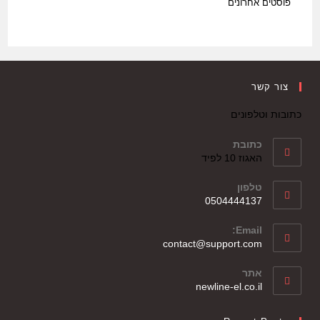
פוסטים אחרונים
צור קשר
כתובות וטלפונים
כתובת
האגוז 10 לפיד
טלפון
0504444137
Email:
contact@support.com
אתר
newline-el.co.il