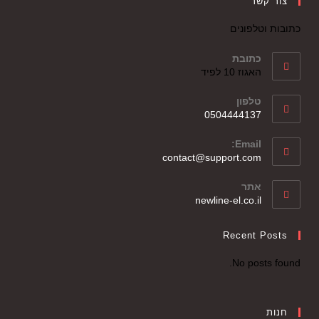
צור קשר
כתובות וטלפונים
כתובת
האגוז 10 לפיד
טלפון
0504444137
Email:
contact@support.com
אתר
newline-el.co.il
Recent Posts
No posts found.
חנות