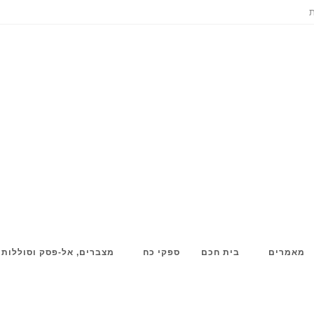
ת
מאמרים
בית חכם
ספקי כח
מצברים, אל-פסק וסוללות