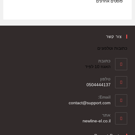
פוסטים אחרונים
צור קשר
כתובות וטלפונים
כתובת
האגוז 10 לפיד
טלפון
0504444137
Email:
contact@support.com
אתר
newline-el.co.il