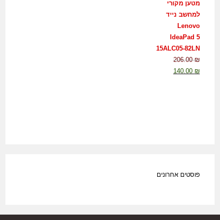
מטען מקורי
למחשב נייד
Lenovo
IdeaPad 5
15ALC05-82LN
206.00
₪
140.00
₪
פוסטים אחרונים