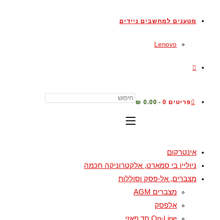
מטענים למחשבים ניידים
Lenovo
פריטים 0
0.00 ₪
אינטרקום
ניוליין בי סמארט, אלקטרוניקה חכמה
מצברים, אל-פסק וסוללות
מצברים AGM
אלפסק
On-Line חד פאזי