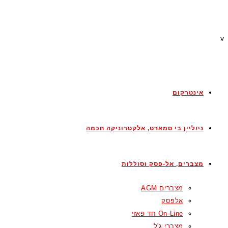
v
אינטרקום
ניוליין בי סמארט, אלקטרוניקה חכמה
מצברים, אל-פסק וסוללות
מצברים AGM
אלפסק
On-Line חד פאזי
מצברי ג'ל