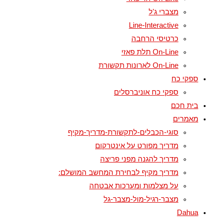
מצברי ג'ל
Line-Interactive
כרטיסי הרחבה
On-Line תלת פאזי
On-Line לארונות תקשורת
ספקי כח
ספקי כח אוניברסלים
בית חכם
מאמרים
סוגי-הכבלים-לתקשורת-מדריך-מקיף
מדריך מפורט על אינטרקום
מדריך להגנה מפני פריצה
מדריך מקיף לבחירת המחשב המושלם:
על מצלמות ומערכות אבטחה
מצבר-רגיל-מול-מצבר-גל
Dahua