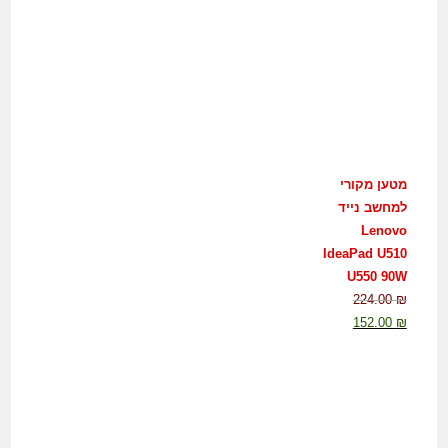
מטען מקורי
למחשב נייד
Lenovo
IdeaPad U510
U550 90W
224.00
₪
152.00
₪