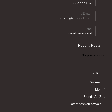
0504444137
Email:
contact@support.com
אתר
newline-el.co.il
Recent Posts
No posts found.
חנות
Women
Men
Brands A - Z
Latest fashion arrivals