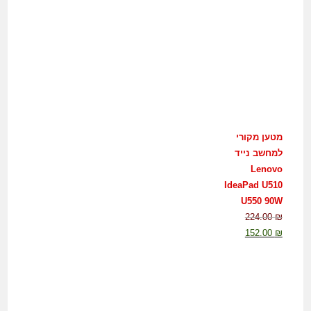
מטען מקורי
למחשב נייד
Lenovo
IdeaPad U510
U550 90W
224.00
₪
152.00
₪