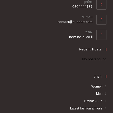
טלפון
0504444137
Email:
contact@support.com
אתר
newline-el.co.il
Recent Posts
No posts found.
חנות
Women
Men
Brands A - Z
Latest fashion arrivals