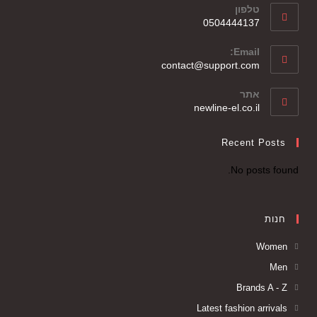
טלפון
0504444137
Email:
contact@support.com
אתר
newline-el.co.il
Recent Posts
No posts found.
חנות
Women
Men
Brands A - Z
Latest fashion arrivals