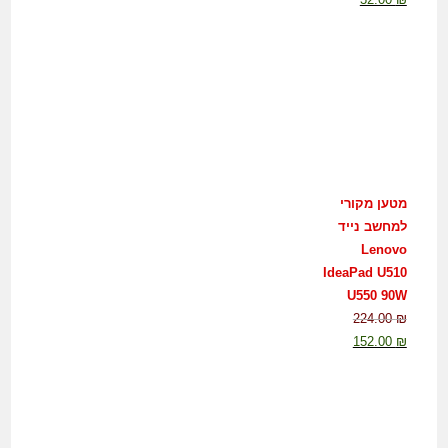
מטען מקורי
למחשב נייד
Lenovo
IdeaPad U510
U550 90W
224.00
₪
152.00
₪