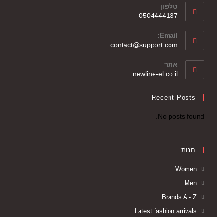
טלפון
0504444137
Email:
contact@support.com
אתר
newline-el.co.il
Recent Posts
No posts found.
חנות
Women
Men
Brands A - Z
Latest fashion arrivals