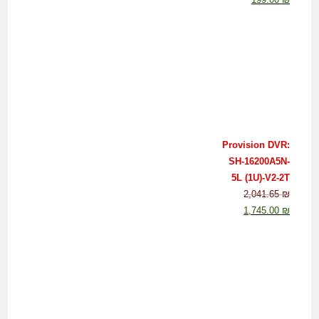
Provision DVR:
SH-16200A5N-
5L (1U)-V2-2T
2,041.65
₪
1,745.00
₪