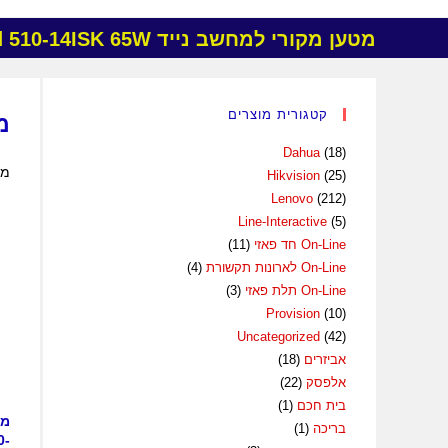
מטען מקורי למחשב נייד Lenovo IdeaPad 510-14ISK 65W:
קטגורית מוצרים
מטע
Dahua
(18)
מצ
Hikvision
(25)
Lenovo
(212)
Line-Interactive
(5)
On-Line חד פאזי
(11)
On-Line לארונות תקשורת
(4)
On-Line תלת פאזי
(3)
Provision
(10)
Uncategorized
(42)
אביזרים
(18)
אלפסק
(22)
בית חכם
(1)
מט
בריכה
(1)
0-