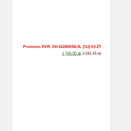
Provision DVR: SH-16200A5N-5L (1U)-V2-2T
1,745.00
₪
2,041.65
₪