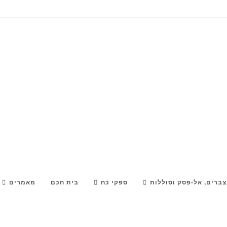
ברים, אל-פסק וסוללות
ספקי כח
בית חכם
מאמרים