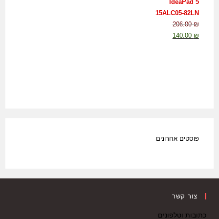
IdeaPad 5
15ALC05-82LN
206.00
₪
140.00
₪
פוסטים אחרונים
צור קשר
כתובות וטלפונים