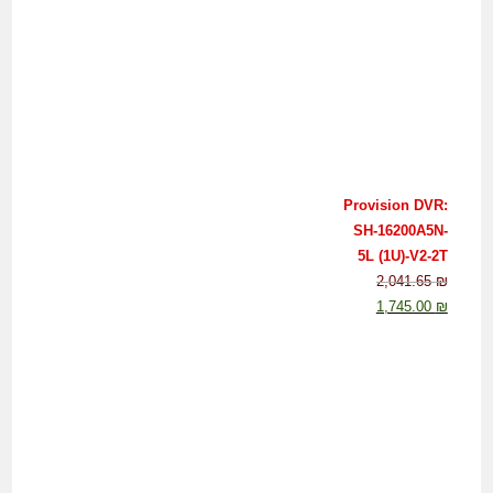
Provision DVR:
SH-16200A5N-
5L (1U)-V2-2T
2,041.65
₪
1,745.00
₪