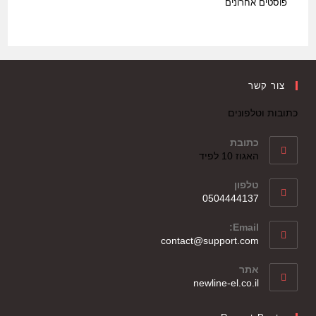
פוסטים אחרונים
צור קשר
כתובות וטלפונים
כתובת
האגוז 10 לפיד
טלפון
0504444137
Email:
contact@support.com
אתר
newline-el.co.il