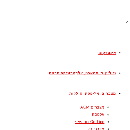
v
אינטרקום
ניוליין בי סמארט, אלקטרוניקה חכמה
מצברים, אל-פסק וסוללות
מצברים AGM
אלפסק
On-Line חד פאזי
מצברי ג'ל