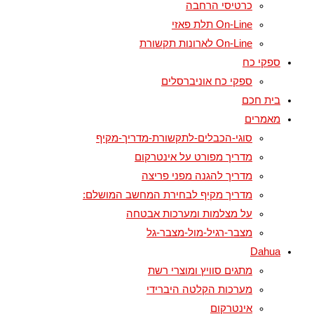
כרטיסי הרחבה
On-Line תלת פאזי
On-Line לארונות תקשורת
ספקי כח
ספקי כח אוניברסלים
בית חכם
מאמרים
סוגי-הכבלים-לתקשורת-מדריך-מקיף
מדריך מפורט על אינטרקום
מדריך להגנה מפני פריצה
מדריך מקיף לבחירת המחשב המושלם:
על מצלמות ומערכות אבטחה
מצבר-רגיל-מול-מצבר-גל
Dahua
מתגים סוויץ ומוצרי רשת
מערכות הקלטה היברידי
אינטרקום