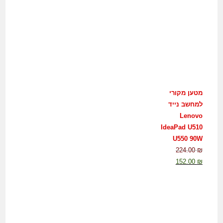
מטען מקורי
למחשב נייד
Lenovo
IdeaPad U510
U550 90W
224.00
₪
152.00
₪