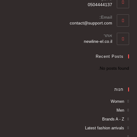
0504444137
Email:
contact@support.com
אתר
newline-el.co.il
Recent Posts
No posts found.
חנות
Women
Men
Brands A - Z
Latest fashion arrivals