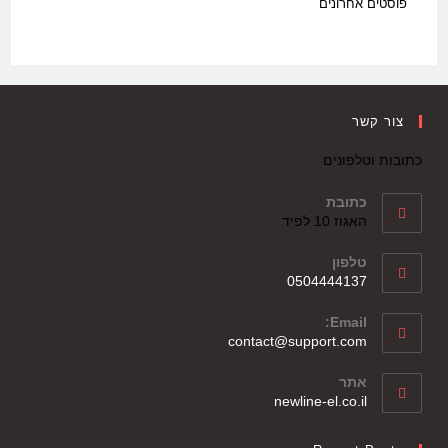
פוסטים אחרונים
צור קשר
כתובות וטלפונים
כתובת
האגוז 10 לפיד
טלפון
0504444137
Email:
contact@support.com
אתר
newline-el.co.il