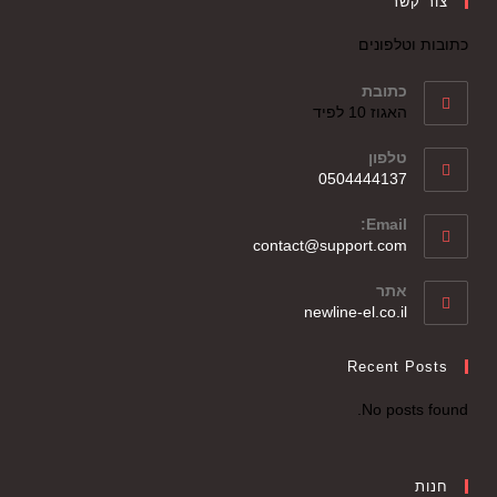
צור קשר
כתובות וטלפונים
כתובת
האגוז 10 לפיד
טלפון
0504444137
Email:
contact@support.com
אתר
newline-el.co.il
Recent Posts
No posts found.
חנות