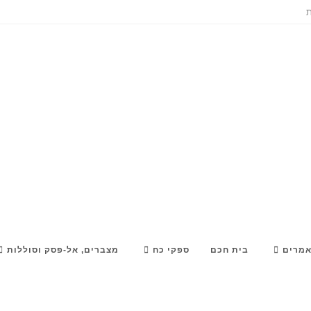
ת
מרים
בית חכם
ספקי כח
מצברים, אל-פסק וסוללות