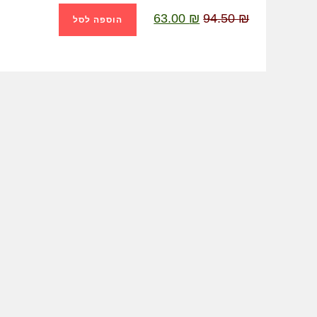
המקורי
הנוכחי
היה:
הוא:
63.00
₪
94.50
₪
הוספה לסל
63.00 ₪.
94.50 ₪.