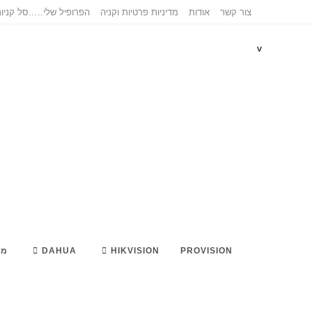
Ski
צור קשר
אודות
מדיניות פרטיות וקניה
הפרופיל שלי…..
סל קניו
t
conten
v
PROVISION
HIKVISION
DAHUA
מא