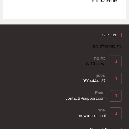
פוסטים אחרונים
צור קשר
כתובות וטלפונים
כתובת
האגוז 10 לפיד
טלפון
0504444137
Email:
contact@support.com
אתר
newline-el.co.il