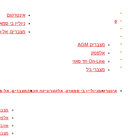
Skip
to
אינטרקום
content
0
ניוליין בי ס
מצברים, אל-פ
מצברים AGM
אלפסק
On-Line חד פאזי
מצברי ג'ל
אינטרקום
ניוליין בי סמארט, אלקטרוניקה חכמה
מצברים, אל-פס
מצברים
אלפס
On-Line ח
מצברי