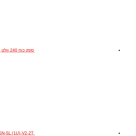
ספק כוח 240 וולט, 1.0 אמפר
5N-5L (1U)-V2-2T