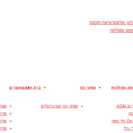
מארט, אלקטרוניקה חכמה
סק וסוללות
ק וסוללות
ספקי כח
בית חכם
מאמרים
 AGM
ספקי כח אוניברסלים
סוגי
ק
מדרי
ד פאזי
מדרי
 ג'ל
מדרי