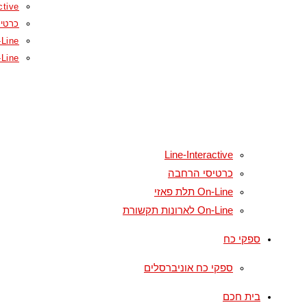
ctive
כרטי
On-Line תל
On-Line לארונ
Line-Interactive
כרטיסי הרחבה
On-Line תלת פאזי
On-Line לארונות תקשורת
ספקי כח
ספקי כח אוניברסלים
בית חכם