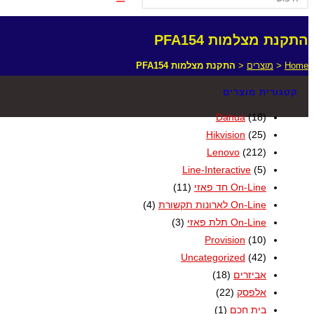
התקנת מצלמות PFA154
Home
<
מוצרים
<
התקנת מצלמות PFA154
קטגורית מוצרים
Dahua
(18)
Hikvision
(25)
Lenovo
(212)
Line-Interactive
(5)
On-Line חד פאזי
(11)
On-Line לארונות תקשורת
(4)
On-Line תלת פאזי
(3)
Provision
(10)
Uncategorized
(42)
אביזרים
(18)
אלפסק
(22)
בית חכם
(1)