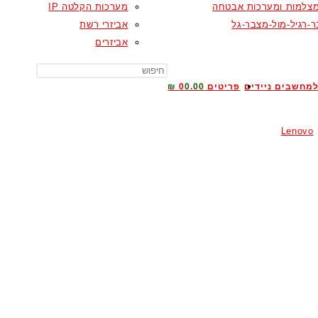
צלמות ומערכות אבטחה
מערכות הקלטה IP
-רגיל-מול-מצבר-גל
אביזרי רשת
אביזרים
TOGGLE
מחשבים ניידים
פריטים 0
0.00 ₪
Lenovo
WEBSITE
SEARCH