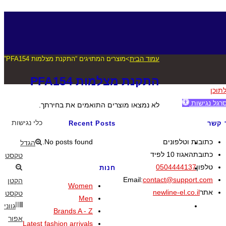
עמוד הבית
>
מוצרים המתויגים “התקנת מצלמות PFA154”
התקנת מצלמות PFA154
לתוכן
רגל נגישות
לא נמצאו מוצרים התואמים את בחירתך.
כלי נגישות
 קשר
Recent Posts
כתובות וטלפונים
No posts found.
הגדל
כתובת
האגוז 10 לפיד
טקסט
Opens
טלפון
0504444137
חנות
Opens
in
Email:
contact@support.com
הקטן
Women
in
your
אתר
newline-el.co.il
טקסט
Men
your
application
גווני
Brands A - Z
application
אפור
Latest fashion arrivals