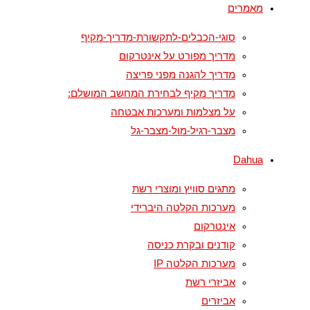
מאמרים
סוגי-הכבלים-לתקשורת-מדריך-מקיף
מדריך מפורט על אינטרקום
מדריך להגנה מפני פריצה
מדריך מקיף לבחירת המחשב המושלם:
על מצלמות ומערכות אבטחה
מצבר-רגיל-מול-מצבר-גל
Dahua
מתגים סוויץ ומוצרי רשת
מערכות הקלטה היברידי
אינטרקום
קודנים ובקרת כניסה
מערכות הקלטה IP
אביזרי רשת
אביזרים