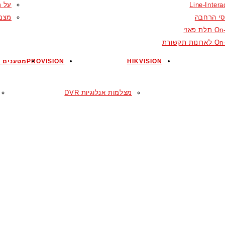
Line-Intera
על מ
סי הרחבה
מצבר
ת פאזי
ות תקשורת
HIKVISION
PROVISION
מטענים ל
מצלמות אנלוגיות DVR