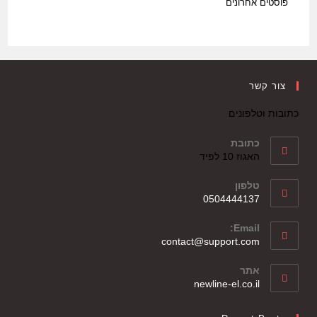
פוסטים אחרונים
צור קשר
כתובות וטלפונים
כתובת
האגוז 10 לפיד
טלפון
0504444137
Email:
contact@support.com
אתר
newline-el.co.il