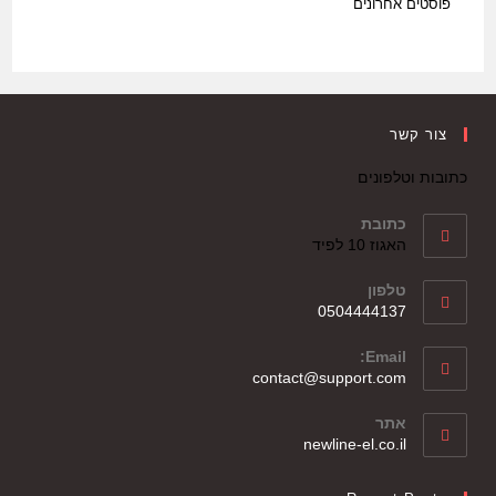
פוסטים אחרונים
צור קשר
כתובות וטלפונים
כתובת
האגוז 10 לפיד
טלפון
0504444137
Email:
contact@support.com
אתר
newline-el.co.il