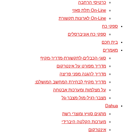
כרטיסי הרחבה
On-Line תלת פאזי
On-Line לארונות תקשורת
ספקי כח
ספקי כח אוניברסלים
בית חכם
מאמרים
סוגי-הכבלים-לתקשורת-מדריך-מקיף
מדריך מפורט על אינטרקום
מדריך להגנה מפני פריצה
מדריך מקיף לבחירת המחשב המושלם:
על מצלמות ומערכות אבטחה
מצבר-רגיל-מול-מצבר-גל
Dahua
מתגים סוויץ ומוצרי רשת
מערכות הקלטה היברידי
אינטרקום