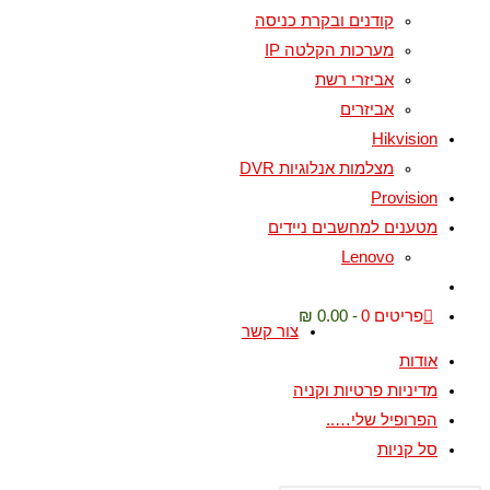
קודנים ובקרת כניסה
מערכות הקלטה IP
אביזרי רשת
אביזרים
Hikvision
מצלמות אנלוגיות DVR
Provision
מטענים למחשבים ניידים
Lenovo
Toggle
website
פריטים 0
0.00 ₪
צור קשר
search
אודות
מדיניות פרטיות וקניה
הפרופיל שלי…..
סל קניות