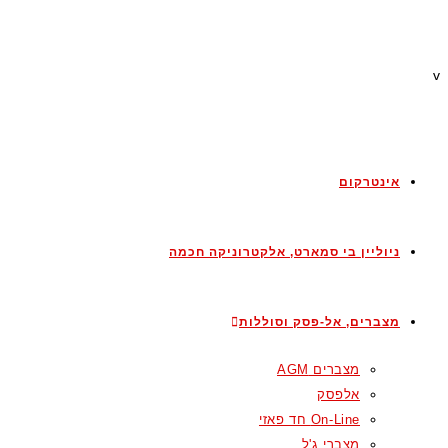
v
אינטרקום
ניוליין בי סמארט, אלקטרוניקה חכמה
מצברים, אל-פסק וסוללות
מצברים AGM
אלפסק
On-Line חד פאזי
מצברי ג'ל