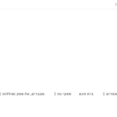
ת
מרים
בית חכם
ספקי כח
מצברים, אל-פסק וסוללות