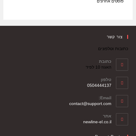
פוסטים אחרונים
צור קשר
כתובות וטלפונים
כתובת
האגוז 10 לפיד
טלפון
0504444137
Email:
contact@support.com
אתר
newline-el.co.il