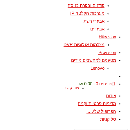
קודנים ובקרת כניסה
מערכות הקלטה IP
אביזרי רשת
אביזרים
Hikvision
מצלמות אנלוגיות DVR
Provision
מטענים למחשבים ניידים
Lenovo
Toggle
website
פריטים 0
0.00 ₪
צור קשר
search
אודות
מדיניות פרטיות וקניה
הפרופיל שלי…..
סל קניות