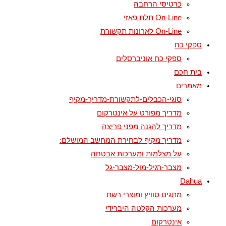
כרטיסי הרחבה
On-Line תלת פאזי
On-Line לארונות תקשורת
ספקי כח
ספקי כח אוניברסלים
בית חכם
מאמרים
סוגי-הכבלים-לתקשורת-מדריך-מקיף
מדריך מפורט על אינטרקום
מדריך להגנה מפני פריצה
מדריך מקיף לבחירת המחשב המושלם:
על מצלמות ומערכות אבטחה
מצבר-רגיל-מול-מצבר-גל
Dahua
מתגים סוויץ ומוצרי רשת
מערכות הקלטה היברידי
אינטרקום