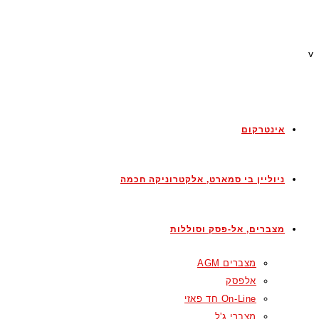
v
אינטרקום
ניוליין בי סמארט, אלקטרוניקה חכמה
מצברים, אל-פסק וסוללות
מצברים AGM
אלפסק
On-Line חד פאזי
מצברי ג'ל