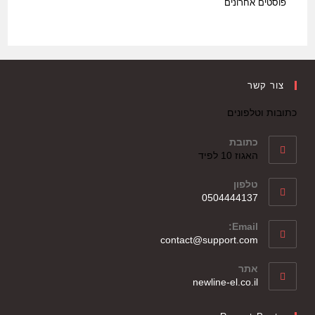
פוסטים אחרונים
צור קשר
כתובות וטלפונים
כתובת
האגוז 10 לפיד
טלפון
0504444137
Email:
contact@support.com
אתר
newline-el.co.il