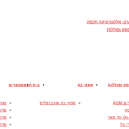
מארט, אלקטרוניקה חכמה
סק וסוללות
ק וסוללות
ספקי כח
בית חכם
מאמרים
 AGM
ספקי כח אוניברסלים
סוגי
ק
מדרי
ד פאזי
מדרי
 ג'ל
מדרי