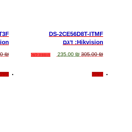
T3F
DS-2CE56D8T-ITMF
:Hikvision דגם
:sion
המחיר
המחיר
00
₪
235.00
₪
305.00
₪
הוספה לסל
המקורי
הנוכחי
היה:
הוא:
235.00 ₪.
305.00 ₪.
מבצע!
מבצע