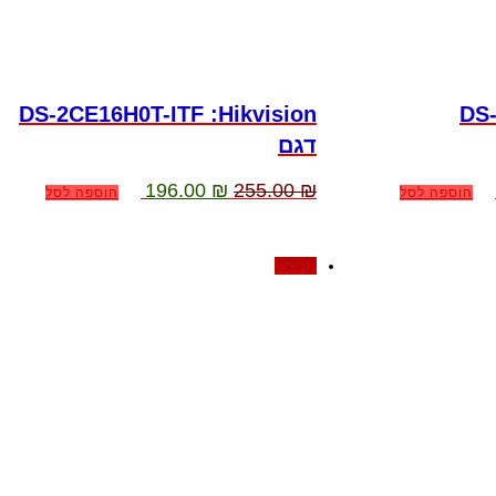
DS-2CE16H0T-ITF :Hikvision
DS
דגם
מחיר
המחיר
המחיר
196.00
₪
255.00
₪
הוספה לסל
הוספה לסל
נוכחי
המקורי
הנוכחי
וא:
היה:
הוא:
196.00 ₪.
255.00 ₪.
181.00 ₪
מבצע!