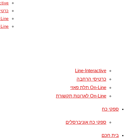
ctive
כרטי
On-Line תל
On-Line לארונ
Line-Interactive
כרטיסי הרחבה
On-Line תלת פאזי
On-Line לארונות תקשורת
ספקי כח
ספקי כח אוניברסלים
בית חכם