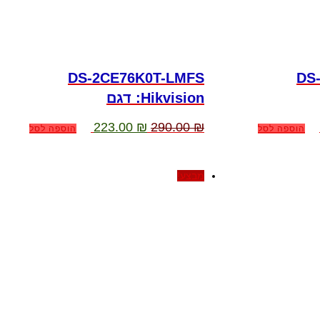
DS-2CE76K0T-LMFS
DS
:Hikvision דגם
מחיר
המחיר
המחיר
223.00
₪
290.00
₪
הוספה לסל
הוספה לסל
נוכחי
המקורי
הנוכחי
וא:
היה:
הוא:
223.00 ₪.
290.00 ₪.
212.00 ₪
מבצע!