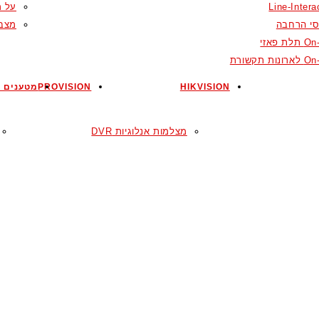
Line-Intera
על מ
סי הרחבה
מצבר
ת פאזי
ות תקשורת
HIKVISION
PROVISION
מטענים ל
מצלמות אנלוגיות DVR