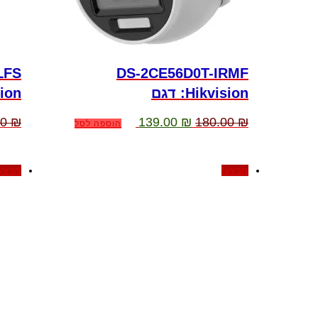
LFS
DS-2CE56D0T-IRMF
:Hikvision דגם
:sion
המחיר
המחיר
00
₪
139.00
₪
180.00
₪
הוספה לסל
המקורי
הנוכחי
היה:
הוא:
139.00 ₪.
180.00 ₪.
מבצע!
מבצע