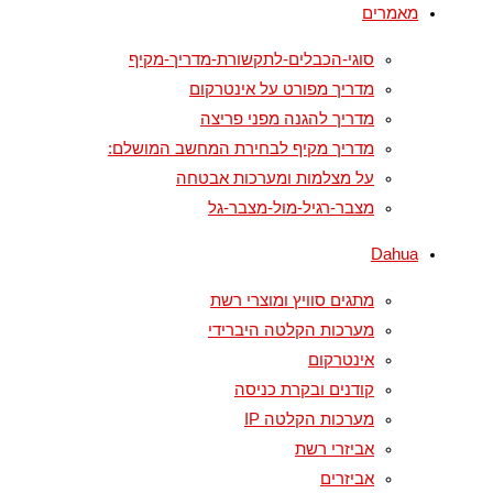
מאמרים
סוגי-הכבלים-לתקשורת-מדריך-מקיף
מדריך מפורט על אינטרקום
מדריך להגנה מפני פריצה
מדריך מקיף לבחירת המחשב המושלם:
על מצלמות ומערכות אבטחה
מצבר-רגיל-מול-מצבר-גל
Dahua
מתגים סוויץ ומוצרי רשת
מערכות הקלטה היברידי
אינטרקום
קודנים ובקרת כניסה
מערכות הקלטה IP
אביזרי רשת
אביזרים