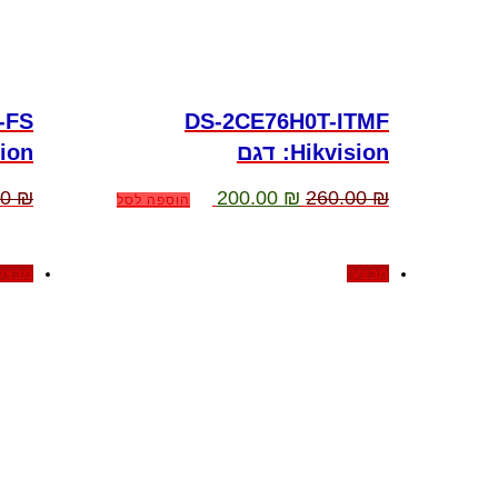
-FS
DS-2CE76H0T-ITMF
:Hikvision דגם
:sion
המחיר
המחיר
00
₪
200.00
₪
260.00
₪
הוספה לסל
המקורי
הנוכחי
היה:
הוא:
200.00 ₪.
260.00 ₪.
מבצע!
מבצע