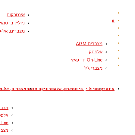
Skip
to
אינטרקום
content
0
ניוליין בי ס
מצברים, אל-פ
מצברים AGM
אלפסק
On-Line חד פאזי
מצברי ג'ל
אינטרקום
ניוליין בי סמארט, אלקטרוניקה חכמה
מצברים, אל-פס
מצברים
אלפס
On-Line ח
מצברי