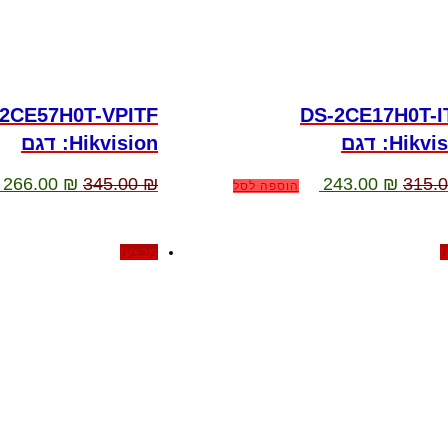
2CE57H0T-VPITF
DS-2CE17H0T-I
Hikvi דגם
:Hikvision דגם
המחיר
המחיר
המחיר
ה
266.00
₪
345.00
₪
243.00
₪
315.
הוספה לסל
המקורי
הנוכחי
המקורי
ה
היה:
הוא:
היה:
ה
.
345.00 ₪.
243.00 ₪.
315.00 ₪.
!
מבצע!