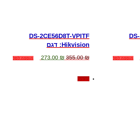
DS-2CE56D8T-VPITF
DS-
:Hikvision דגם
מחיר
המחיר
המחיר
273.00
₪
355.00
₪
הוספה לסל
הוספה לסל
נוכחי
המקורי
הנוכחי
וא:
היה:
הוא:
273.00 ₪.
355.00 ₪.
266.00 ₪
מבצע!